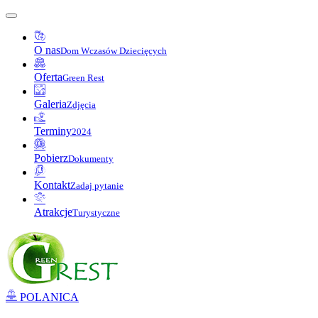
O nas
Dom Wczasów Dziecięcych
Oferta
Green Rest
Galeria
Zdjęcia
Terminy
2024
Pobierz
Dokumenty
Kontakt
Zadaj pytanie
Atrakcje
Turystyczne
POLANICA