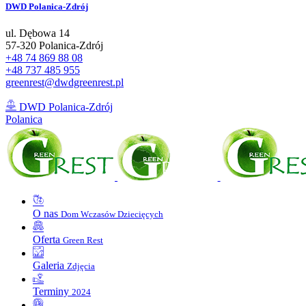
DWD
Polanica-Zdrój
ul. Dębowa 14
57-320 Polanica-Zdrój
+48 74 869 88 08
+48 737 485 955
greenrest@dwdgreenrest.pl
DWD Polanica-Zdrój
Polanica
O nas
Dom Wczasów Dziecięcych
Oferta
Green Rest
Galeria
Zdjęcia
Terminy
2024