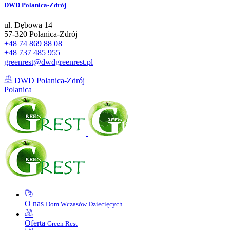
DWD
Polanica-Zdrój
ul. Dębowa 14
57-320 Polanica-Zdrój
+48 74 869 88 08
+48 737 485 955
greenrest@dwdgreenrest.pl
DWD Polanica-Zdrój
Polanica
O nas
Dom Wczasów Dziecięcych
Oferta
Green Rest