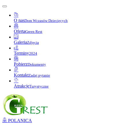
O nas
Dom Wczasów Dziecięcych
Oferta
Green Rest
Galeria
Zdjęcia
Terminy
2024
Pobierz
Dokumenty
Kontakt
Zadaj pytanie
Atrakcje
Turystyczne
POLANICA