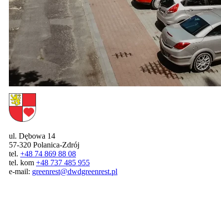
ul. Dębowa 14
57-320 Polanica-Zdrój
tel.
+48 74 869 88 08
tel. kom
+48 737 485 955
e-mail:
greenrest@dwdgreenrest.pl
DWD Polanica-Zdrój