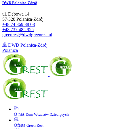
DWD
Polanica-Zdrój
ul. Dębowa 14
57-320 Polanica-Zdrój
+48 74 869 88 08
+48 737 485 955
greenrest@dwdgreenrest.pl
DWD Polanica-Zdrój
Polanica
O nas
Dom Wczasów Dziecięcych
Oferta
Green Rest