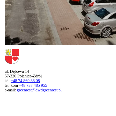
ul. Dębowa 14
57-320 Polanica-Zdrój
tel.
+48 74 869 88 08
tel. kom
+48 737 485 955
e-mail:
greenrest@dwdgreenrest.pl
DWD Polanica-Zdrój