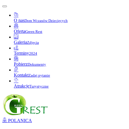
O nas
Dom Wczasów Dziecięcych
Oferta
Green Rest
Galeria
Zdjęcia
Terminy
2024
Pobierz
Dokumenty
Kontakt
Zadaj pytanie
Atrakcje
Turystyczne
POLANICA