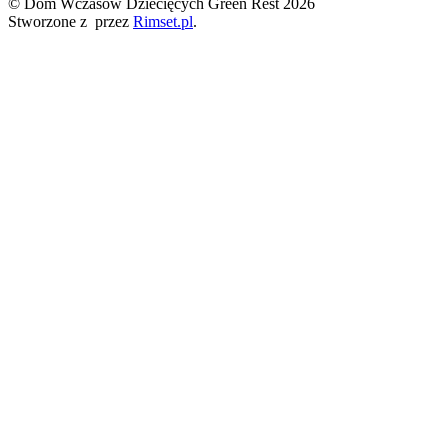
© Dom Wczasów Dziecięcych Green Rest 2026
Stworzone z
przez
Rimset.pl
.