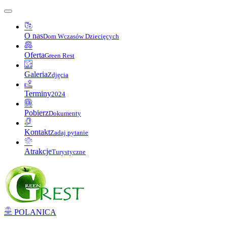
O nas
Dom Wczasów Dziecięcych
Oferta
Green Rest
Galeria
Zdjęcia
Terminy
2024
Pobierz
Dokumenty
Kontakt
Zadaj pytanie
Atrakcje
Turystyczne
POLANICA