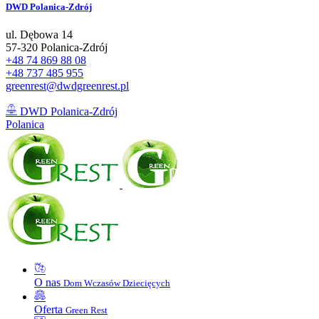
DWD
Polanica-Zdrój
ul. Dębowa 14
57-320 Polanica-Zdrój
+48 74 869 88 08
+48 737 485 955
greenrest@dwdgreenrest.pl
DWD Polanica-Zdrój
Polanica
O nas
Dom Wczasów Dziecięcych
Oferta
Green Rest