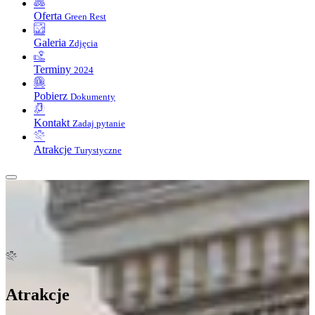
Oferta
Green Rest
Galeria
Zdjęcia
Terminy
2024
Pobierz
Dokumenty
Kontakt
Zadaj pytanie
Atrakcje
Turystyczne
Atrakcje