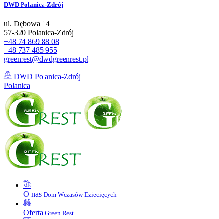
DWD
Polanica-Zdrój
ul. Dębowa 14
57-320 Polanica-Zdrój
+48 74 869 88 08
+48 737 485 955
greenrest@dwdgreenrest.pl
DWD Polanica-Zdrój
Polanica
O nas
Dom Wczasów Dziecięcych
Oferta
Green Rest