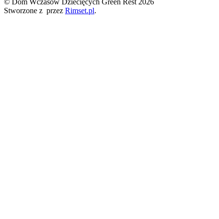
© Dom Wczasów Dziecięcych Green Rest 2026
Stworzone z
przez
Rimset.pl
.