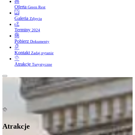
Oferta
Green Rest
Galeria
Zdjęcia
Terminy
2024
Pobierz
Dokumenty
Kontakt
Zadaj pytanie
Atrakcje
Turystyczne
Atrakcje