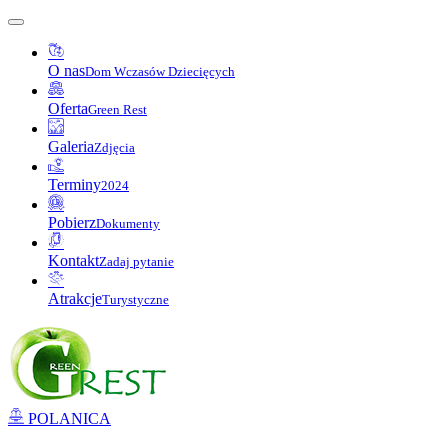
O nas
Dom Wczasów Dziecięcych
Oferta
Green Rest
Galeria
Zdjęcia
Terminy
2024
Pobierz
Dokumenty
Kontakt
Zadaj pytanie
Atrakcje
Turystyczne
POLANICA