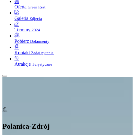
Oferta
Green Rest
Galeria
Zdjęcia
Terminy
2024
Pobierz
Dokumenty
Kontakt
Zadaj pytanie
Atrakcje
Turystyczne
Polanica-Zdrój