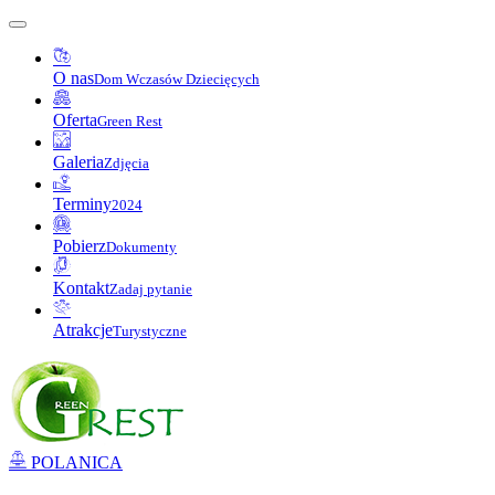
O nas
Dom Wczasów Dziecięcych
Oferta
Green Rest
Galeria
Zdjęcia
Terminy
2024
Pobierz
Dokumenty
Kontakt
Zadaj pytanie
Atrakcje
Turystyczne
POLANICA