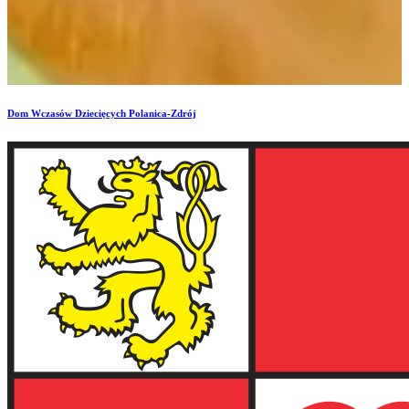
Dom Wczasów Dziecięcych
Polanica-Zdrój