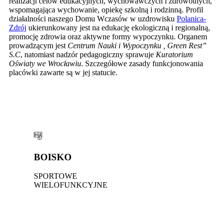
realizacji celów edukacyjnych, wychowawczych i zdrowotnych,
wspomagająca wychowanie, opiekę szkolną i rodzinną. Profil
działalności naszego Domu Wczasów w uzdrowisku
Polanica-
Zdrój
ukierunkowany jest na edukację ekologiczną i regionalną,
promocję zdrowia oraz aktywne formy wypoczynku. Organem
prowadzącym jest
Centrum Nauki i Wypoczynku , Green Rest”
S.C
, natomiast nadzór pedagogiczny sprawuje
Kuratorium
Oświaty we Wrocławiu
. Szczegółowe zasady funkcjonowania
placówki zawarte są w jej statucie.
BOISKO
SPORTOWE
WIELOFUNKCYJNE