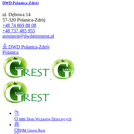
DWD
Polanica-Zdrój
ul. Dębowa 14
57-320 Polanica-Zdrój
+48 74 869 88 08
+48 737 485 955
greenrest@dwdgreenrest.pl
DWD Polanica-Zdrój
Polanica
O nas
Dom Wczasów Dziecięcych
Oferta
Green Rest