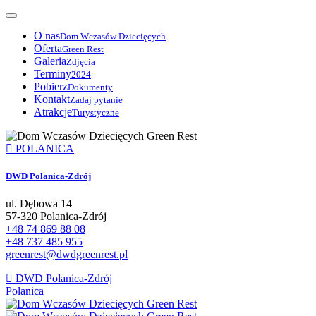
O nas
Dom Wczasów Dziecięcych
Oferta
Green Rest
Galeria
Zdjęcia
Terminy
2024
Pobierz
Dokumenty
Kontakt
Zadaj pytanie
Atrakcje
Turystyczne
POLANICA
DWD
Polanica-Zdrój
ul. Dębowa 14
57-320 Polanica-Zdrój
+48 74 869 88 08
+48 737 485 955
greenrest@dwdgreenrest.pl
DWD Polanica-Zdrój
Polanica