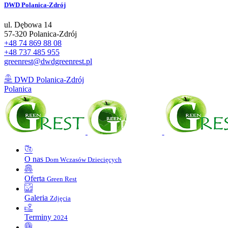
DWD
Polanica-Zdrój
ul. Dębowa 14
57-320 Polanica-Zdrój
+48 74 869 88 08
+48 737 485 955
greenrest@dwdgreenrest.pl
DWD Polanica-Zdrój
Polanica
O nas
Dom Wczasów Dziecięcych
Oferta
Green Rest
Galeria
Zdjęcia
Terminy
2024