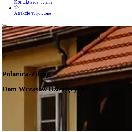
Kontakt
Zadaj pytanie
Atrakcje
Turystyczne
Polanica-Zdrój
Dom Wczasów Dziecięcych