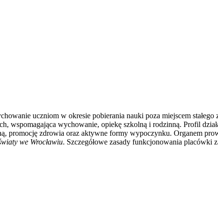
chowanie uczniom w okresie pobierania nauki poza miejscem stałego 
ch, wspomagająca wychowanie, opiekę szkolną i rodzinną. Profil d
alną, promocję zdrowia oraz aktywne formy wypoczynku. Organem pr
wiaty we Wrocławiu
. Szczegółowe zasady funkcjonowania placówki zaw