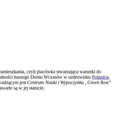
zamieszkania, czyli placówka stwarzająca warunki do
ziałalności naszego Domu Wczasów w uzdrowisku
Polanica-
owadzącym jest
Centrum Nauki i Wypoczynku , Green Rest”
arte są w jej statucie.