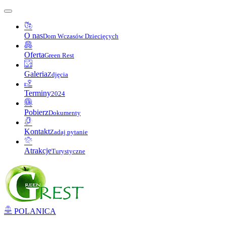
O nas
Dom Wczasów Dziecięcych
Oferta
Green Rest
Galeria
Zdjęcia
Terminy
2024
Pobierz
Dokumenty
Kontakt
Zadaj pytanie
Atrakcje
Turystyczne
POLANICA