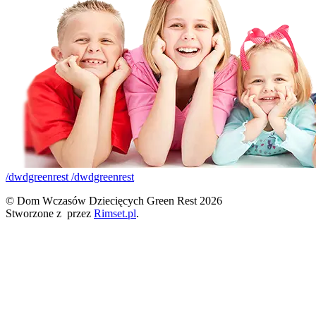
/dwdgreenrest
/dwdgreenrest
© Dom Wczasów Dziecięcych Green Rest 2026
Stworzone z
przez
Rimset.pl
.