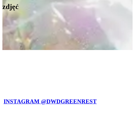
zdjęć
INSTAGRAM @DWDGREENREST