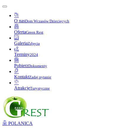
O nas
Dom Wczasów Dziecięcych
Oferta
Green Rest
Galeria
Zdjęcia
Terminy
2024
Pobierz
Dokumenty
Kontakt
Zadaj pytanie
Atrakcje
Turystyczne
POLANICA