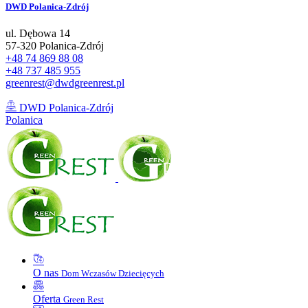
DWD
Polanica-Zdrój
ul. Dębowa 14
57-320 Polanica-Zdrój
+48 74 869 88 08
+48 737 485 955
greenrest@dwdgreenrest.pl
DWD Polanica-Zdrój
Polanica
O nas
Dom Wczasów Dziecięcych
Oferta
Green Rest