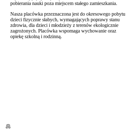
pobierania nauki poza miejscem stałego zamieszkania.
Nasza placówka przeznaczona jest do okresowego pobytu
dzieci fizycznie słabych, wymagających poprawy stanu
zdrowia, dla dzieci i młodzieży z terenów ekologicznie
zagrożonych. Placówka wspomaga wychowanie oraz
opiekę szkolną i rodzinną.
DWD Polanica-Zdrój
DWD Duszniki-Zdrój