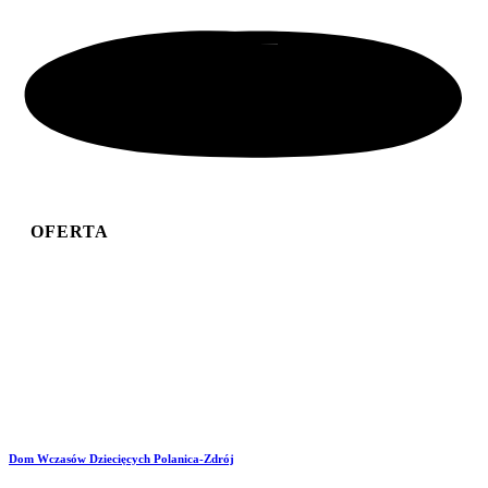
Sprawdź naszą
OFERTĘ
OFERTA
TERAPEUTYCZNA
POCOVIDOWA
WARS
PLASTYCZNYCH
OFERTY
Dom Wczasów Dziecięcych
Polanica-Zdrój