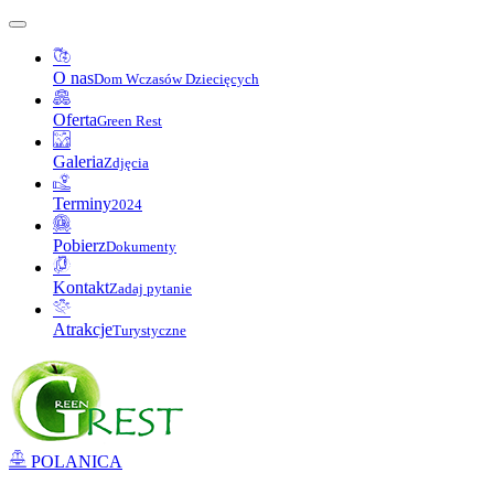
O nas
Dom Wczasów Dziecięcych
Oferta
Green Rest
Galeria
Zdjęcia
Terminy
2024
Pobierz
Dokumenty
Kontakt
Zadaj pytanie
Atrakcje
Turystyczne
POLANICA