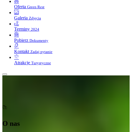
Oferta
Green Rest
Galeria
Zdjęcia
Terminy
2024
Pobierz
Dokumenty
Kontakt
Zadaj pytanie
Atrakcje
Turystyczne
O nas