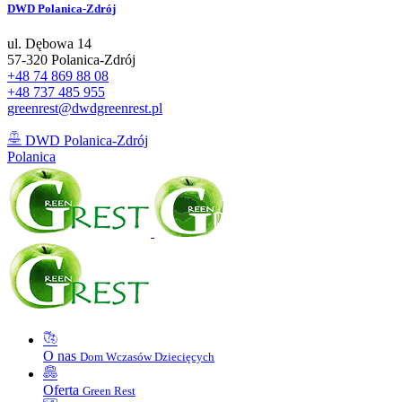
DWD
Polanica-Zdrój
ul. Dębowa 14
57-320 Polanica-Zdrój
+48 74 869 88 08
+48 737 485 955
greenrest@dwdgreenrest.pl
DWD Polanica-Zdrój
Polanica
O nas
Dom Wczasów Dziecięcych
Oferta
Green Rest